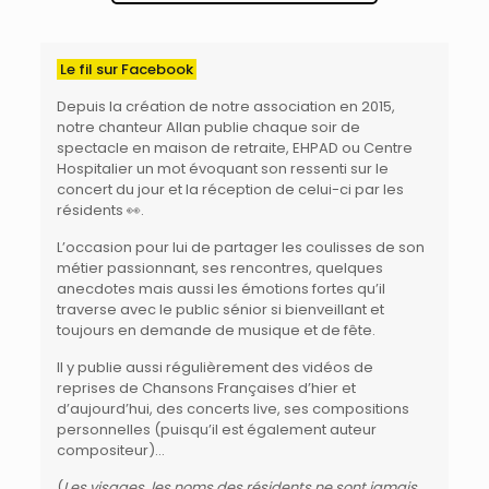
Le fil sur Facebook
Depuis la création de
notre association
en 2015,
notre chanteur
Allan
publie chaque soir de
spectacle en maison de retraite, EHPAD ou Centre
Hospitalier
un mot évoquant son ressenti sur le
concert du jour et la réception de celui-ci par les
résidents 👀.
L’occasion pour lui de partager les coulisses de son
métier passionnant, ses rencontres, quelques
anecdotes mais aussi les émotions fortes qu’il
traverse avec le public sénior si bienveillant et
toujours en demande de musique et de fête.
Il y publie aussi régulièrement des vidéos de
reprises de Chansons Françaises d’hier et
d’aujourd’hui, des concerts live, ses compositions
personnelles (puisqu’il est également auteur
compositeur)…
(
Les visages, les noms des résidents ne sont jamais