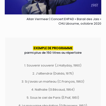
Allan Vermeer | Concert EHPAD « Barail des Jais »
CHU Libourne, octobre 2020
EXEMPLE DE PROGRAMME
parmi plus de 150 titres au répertoire
1. Souvenir souvenir (J.Hallyday, 1960)
2. J’attendrai (Dalida, 1975)
3. Si j’avais un marteau (C.François, 1963)
4. Nathalie (G.Bécaud, 1964)
5. Sous le ciel de Paris (É.Piaf, 1951)
6. La mauvaise réputation (G.Brassens, 1952)