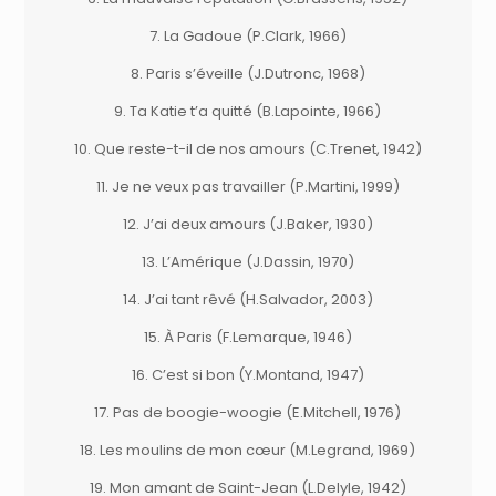
7. La Gadoue (P.Clark, 1966)
8. Paris s’éveille (J.Dutronc, 1968)
9. Ta Katie t’a quitté (B.Lapointe, 1966)
10. Que reste-t-il de nos amours (C.Trenet, 1942)
11. Je ne veux pas travailler (P.Martini, 1999)
12. J’ai deux amours (J.Baker, 1930)
13. L’Amérique (J.Dassin, 1970)
14. J’ai tant rêvé (H.Salvador, 2003)
15. À Paris (F.Lemarque, 1946)
16. C’est si bon (Y.Montand, 1947)
17. Pas de boogie-woogie (E.Mitchell, 1976)
18. Les moulins de mon cœur (M.Legrand, 1969)
19. Mon amant de Saint-Jean (L.Delyle, 1942)