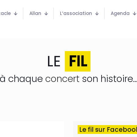
tacle
Allan
L’association
Agenda
LE
FIL
à chaque
concert
son histoire..
Le fil sur Facebo