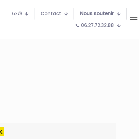
Le fil
Contact
Nous soutenir
📞 06.27.72.32.88
.
ok