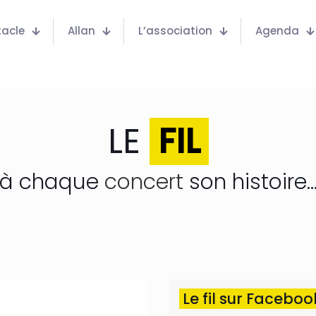
tacle
Allan
L’association
Agenda
LE
FIL
à chaque
concert
son histoire..
Le fil sur Facebo