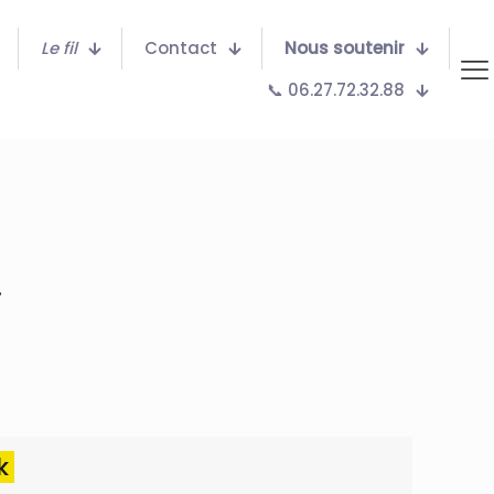
Le fil
Contact
Nous soutenir
📞 06.27.72.32.88
.
ok