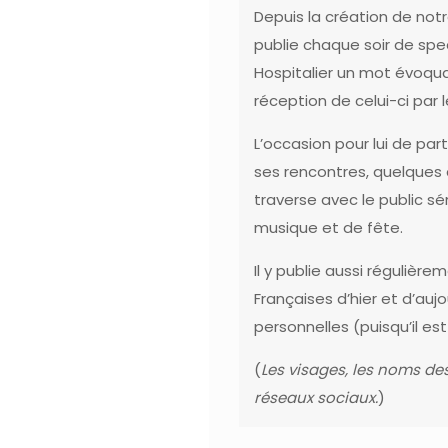
Depuis la création de
notr
publie chaque soir de
spe
Hospitalier
un mot évoquant
réception de celui-ci par l
L’occasion pour lui de par
ses rencontres, quelques 
traverse avec le public sé
musique et de fête.
Il y publie aussi réguliè
Françaises d’hier et d’auj
personnelles (puisqu’il 
(
Les visages, les noms des
réseaux sociaux.
)