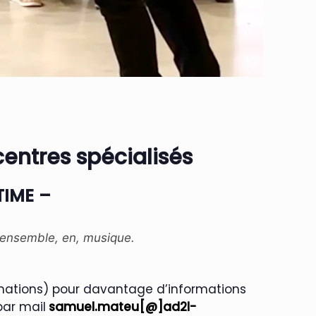
entres spécialisés
TIME –
e ensemble, en, musique.
imations) pour davantage d’informations
ar mail
samuel.mateu[@]ad2l-