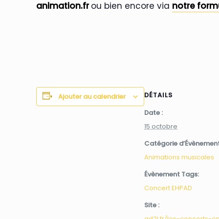
animation.fr
ou bien encore via
notre form
DÉTAILS
Ajouter au calendrier
Date :
15 octobre
Catégorie d’Évènement
Animations musicales
Évènement Tags:
Concert EHPAD
Site :
ad2l.fr/les-concerts-e