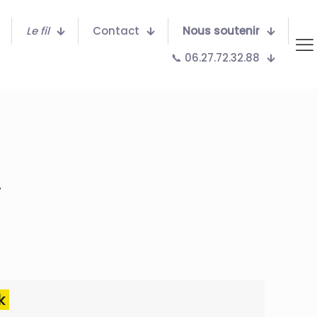
Le fil
Contact
Nous soutenir
📞 06.27.72.32.88
.
ok