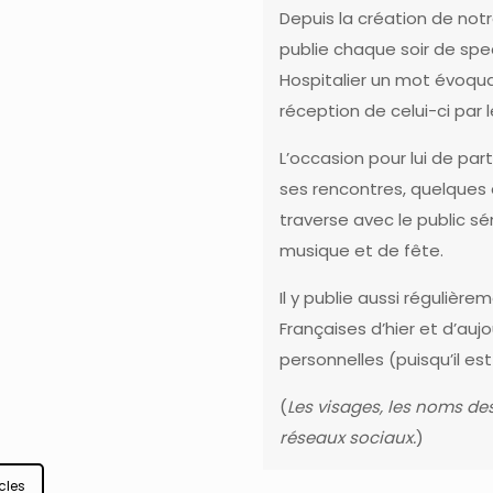
Depuis la création de
notr
publie chaque soir de
spe
Hospitalier
un mot évoquant
réception de celui-ci par l
L’occasion pour lui de par
ses rencontres, quelques 
traverse avec le public sé
musique et de fête.
Il y publie aussi réguliè
Françaises d’hier et d’auj
personnelles (puisqu’il 
(
Les visages, les noms des
réseaux sociaux.
)
cles