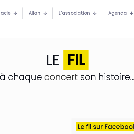
tacle
Allan
L’association
Agenda
LE
FIL
à chaque
concert
son histoire..
Le fil sur Facebo