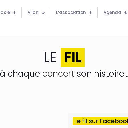
tacle
Allan
L’association
Agenda
LE
FIL
à chaque
concert
son histoire..
Le fil sur Facebo