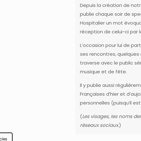
Depuis la création de
notr
publie chaque soir de
spe
Hospitalier
un mot évoquant
réception de celui-ci par l
L’occasion pour lui de par
ses rencontres, quelques 
traverse avec le public sé
musique et de fête.
Il y publie aussi réguliè
Françaises d’hier et d’auj
personnelles (puisqu’il 
(
Les visages, les noms des
réseaux sociaux.
)
cles