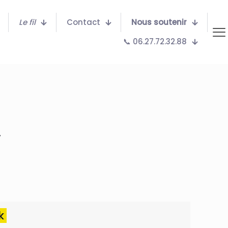
Le fil
Contact
Nous soutenir
📞 06.27.72.32.88
.
ok